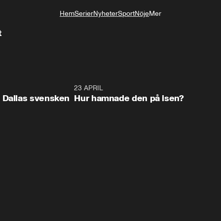
Hem
Serier
Nyheter
Sport
Nöje
Mer
Livsstil
t
0:17
23 APRIL
0:2
 Dallas svensken
Hur hamnade den på isen?