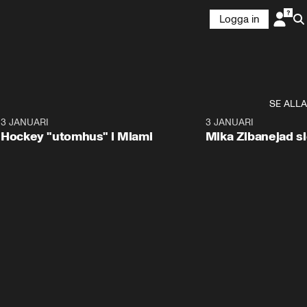
Logga in
SE ALLA
2
3 JANUARI
0:29
3 JANUARI
Hockey "utomhus" i Miami
Mika Zibanejad s