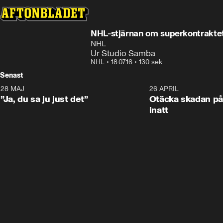
NHL-stjärnan om superkontrakte
NHL
Ur Studio Samba
NHL
•
18.07.16
•
130 sek
Senast
28 MAJ
0:18
26 APRIL
”Ja, du sa ju just det”
Otäcka skadan på
inatt