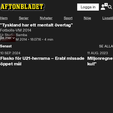
Logga in
Hem
Serier
Nyheter
Sport
Nöje
Livsstil
"Tyskland har ett mentalt övertag"
Fotbolls-VM 2014
Ur Studio Samba
Se mer
Fotbolls-VM 2014
•
18.07.16
•
4 min
Senast
SE ALLA
10 SEP. 2024
3:00
11 AUG. 2023
Fiasko för U21-herrarna – Erabi missade
Miljonregnet
öppet mål
kul!"