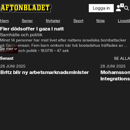
Logga in
Hem
Serier
Nyheter
Sport
Nöje
Livsstil
Fler dödsoffer i gaza i natt
Samhälle och politik
Minst 14 personer har mist livet efter nattens israeliska bombattacker 
på Gazaremsan. Fem barn omkom när två bostadshus träffades av 
Se mer
raketer.
Samhälle och politik
•
18.07.16
•
47 sek
Senast
SE ALLA
28 JUNI 2025
1:48
28 JUNI 2025
Britz blir ny arbetsmarknadsminister
Mohamsson b
integration