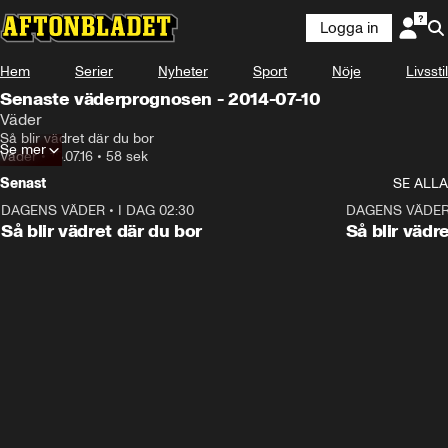
Logga in
Hem
Serier
Nyheter
Sport
Nöje
Livsstil
Senaste väderprognosen - 2014-07-10
Väder
Så blir vädret där du bor
Se mer
Väder
•
18.07.16
•
58 sek
Senast
SE ALLA
DAGENS VÄDER
•
I DAG 02:30
1:06
DAGENS VÄDE
Så blir vädret där du bor
Så blir vädr