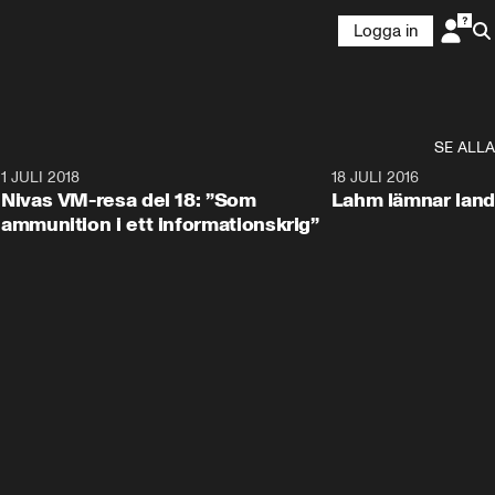
Logga in
SE ALLA
4
1 JULI 2018
6:41
18 JULI 2016
Nivas VM-resa del 18: ”Som
Lahm lämnar land
ammunition i ett informationskrig”