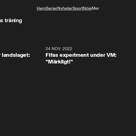
Hem
Serier
Nyheter
Sport
Nöje
Mer
Livsstil
s träning
0:35
24 NOV. 2022
1:4
 landslaget:
Fifas experiment under VM:
”Märkligt!”