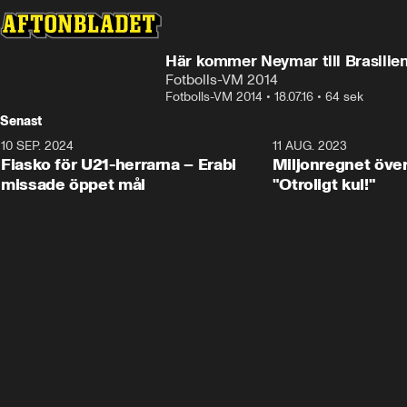
Här kommer Neymar till Brasilien
Fotbolls-VM 2014
Fotbolls-VM 2014
•
18.07.16
•
64 sek
Senast
10 SEP. 2024
3:00
11 AUG. 2023
Fiasko för U21-herrarna – Erabi
Miljonregnet över
missade öppet mål
"Otroligt kul!"