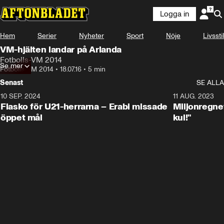
Logga in
Hem
Serier
Nyheter
Sport
Nöje
Livsstil
VM-hjälten landar på Arlanda
Fotbolls-VM 2014
Se mer
Fotbolls-VM 2014
•
18.07.16
•
5 min
Senast
SE ALLA
10 SEP. 2024
3:00
11 AUG. 2023
Fiasko för U21-herrarna – Erabi missade
Miljonregnet
öppet mål
kul!"