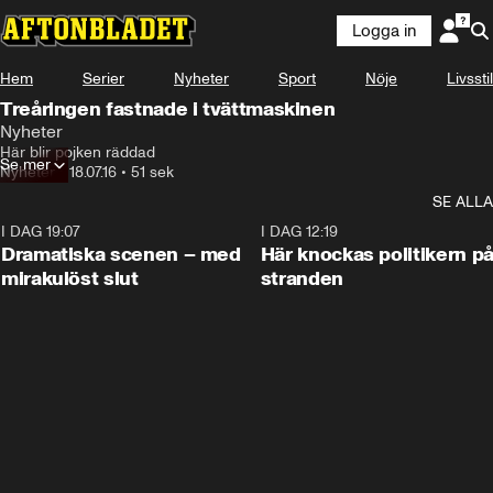
Logga in
Hem
Serier
Nyheter
Sport
Nöje
Livsstil
Treåringen fastnade i tvättmaskinen
Nyheter
Här blir pojken räddad
Se mer
Nyheter
•
18.07.16
•
51 sek
SE ALLA
I DAG 19:07
0:42
I DAG 12:19
Dramatiska scenen – med
Här knockas politikern p
mirakulöst slut
stranden