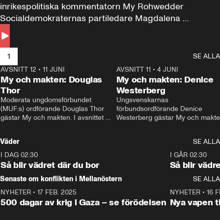
inrikespolitiska kommentatorn My Rohwedder 
Socialdemokraternas partiledare Magdalena 
Andersson till svars.
1
SE ALLA
AVSNITT 12
•
11 JUNI
26:27
AVSNITT 11
•
4 JUNI
2
My och makten: Douglas
My och makten: Denice
Thor
Westerberg
Moderata ungdomsförbundet 
Ungsvenskarnas 
(MUF:s) ordförande Douglas Thor 
förbundsordförande Denice 
gästar My och makten. I avsnittet 
Westerberg gästar My och makten.
diskuteras tonårsutvisningarna och 
avsnittet diskuteras migrationsfrå
hur Moderaterna ska locka väljare till 
och hur SD ska locka kvinnliga 
Väder
SE ALLA
valet i höst. 
väljare. 
I DAG 02:30
1:06
I GÅR 02:30
Så blir vädret där du bor
Så blir vädr
Senaste om konflikten i Mellanöstern
SE ALLA
NYHETER
•
17 FEB. 2025
0:45
NYHETER
•
16 F
500 dagar av krig i Gaza – se förödelsen
Nya vapen ti