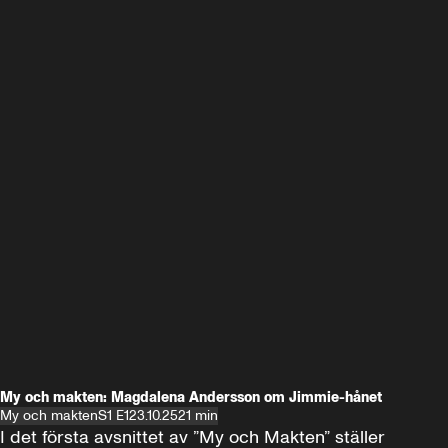
My och makten: Magdalena Andersson om Jimmie-hånet
My och makten
S1 E1
23.10.25
21 min
I det första avsnittet av ”My och Makten” ställer 