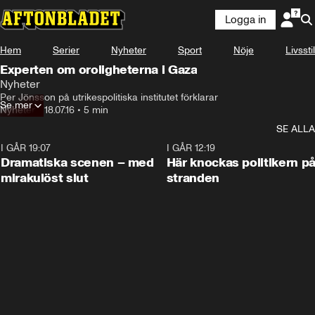
Logga in
Hem
Serier
Nyheter
Sport
Nöje
Livsstil
Experten om oroligheterna i Gaza
Nyheter
Per Jönsson på utrikespolitiska institutet förklarar
Se mer
Nyheter
•
18.07.16
•
5 min
SE ALLA
I GÅR 19:07
0:42
I GÅR 12:19
Dramatiska scenen – med
Här knockas politikern p
mirakulöst slut
stranden