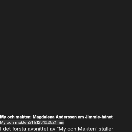
My och makten: Magdalena Andersson om Jimmie-hånet
My och makten
S1 E1
23.10.25
21 min
I det första avsnittet av ”My och Makten” ställer 