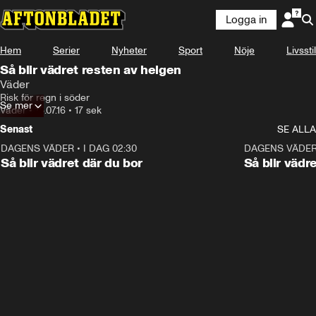
Logga in
Hem
Serier
Nyheter
Sport
Nöje
Livsstil
Så blir vädret resten av helgen
Väder
Risk för regn i söder
Se mer
Väder
•
18.07.16
•
17 sek
Senast
SE ALLA
DAGENS VÄDER
•
I DAG 02:30
1:06
DAGENS VÄDE
Så blir vädret där du bor
Så blir vädr