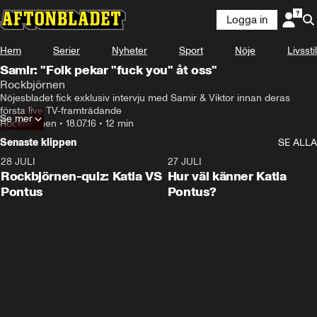
Logga in
Hem
Serier
Nyheter
Sport
Nöje
Livsstil
Samir: "Folk pekar "fuck you" åt oss"
Rockbjörnen
Nöjesbladet fick exklusiv intervju med Samir & Viktor innan deras 
första live TV-framträdande
Se mer
Rockbjörnen
•
18.07.16
•
12 min
Senaste klippen
SE ALLA
28 JULI
0:15
27 JULI
Rockbjörnen-quiz: Katia VS
Hur väl känner Katia
Pontus
Pontus?