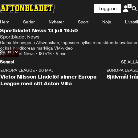
Logga in
Hem
Serier
Nyheter
Sport
Nöje
Livsstil
Sportbladet News 13 juli 19.50
Sportbladet News
Galna filmningen i Allsvenskan, Ingesson hyllas med stående ovationer 
också nordkoreas märkliga VM-video
Se mer
Sportbladet News
•
18.07.16
•
5 min
Senast
SE ALLA
EUROPA LEAGUE
•
20 MAJ
1:32
EUROPA LEAG
Victor Nilsson Lindelöf vinner Europa
Självmål frå
League med sitt Aston Villa