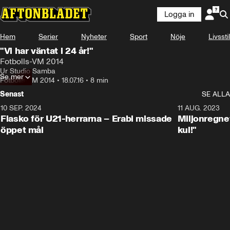
Logga in
Hem
Serier
Nyheter
Sport
Nöje
Livsstil
"Vi har väntat i 24 år!"
Fotbolls-VM 2014
Ur Studio Samba
Se mer
Fotbolls-VM 2014
•
18.07.16
•
8 min
Senast
SE ALLA
10 SEP. 2024
3:00
11 AUG. 2023
Fiasko för U21-herrarna – Erabi missade
Miljonregnet
öppet mål
kul!"