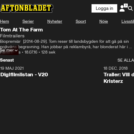
Logga in
Hem
Serier
Nyheter
Sport
Nöje
Livsstil
Tom At The Farm
Filmtrailers
Biopremiär  [2014-08-29]. Tom reser till landsbygden för att gå på sin 
pojkväns begravning. Han jobbar på reklambyrå, har blonderat hår i 
Se mer
arty frisyr och kränger självsäkert ut sin svarta väska och ett snyggt 
Filmtrailers
•
18.07.16
•
128 sek
kostymfodral ur bilen när han kommer fram. På plats märker han 
Senast
SE ALLA
snabbt att inget är som han trott. Pojkvännens familj har många 
hemligheter med djupt inarbetade roller och ett psykologiskt 
19 MAJ 2021
2:00
18 DEC. 2018
gastkramande spel sätts igång.
Digifilmlistan - V20
Trailer: Vil
Kristerz