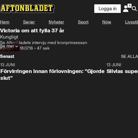
Logga in
Hem
Serier
Nyheter
Sport
Nöje
Livsstil
Victoria om att fylla 37 år
Kungligt
Se Aftonbladets intervju med kronprinsessan
Se mer
Kungligt
•
18.07.16
•
47 sek
Senast
SE ALLA
13 JUNI
1:28
13 JUNI
Förvirringen innan förlovningen: ”Gjorde
Silvias sup
slut”