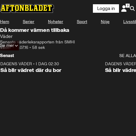
Logga in
Hem
Serier
Nyheter
Sport
Nöje
Livsstil
Då kommer värmen tillbaka
Väder
Senaste väderleksrapporten från SMHI
Se mer
Väder
•
18.07.16
•
58 sek
Senast
SE ALLA
DAGENS VÄDER
•
I DAG 02:30
1:06
DAGENS VÄDE
Så blir vädret där du bor
Så blir vädr