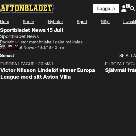
Logga in
Hem
Serier
Nyheter
Sport
Nöje
Livsstil
Sportbladet News 15 Juli
Sportbladet News
Radetinac stor matchhjälte i galet målkalas
Se mer
Sportbladet News
•
18.07.16
•
3 min
Senast
SE ALLA
EUROPA LEAGUE
•
20 MAJ
1:32
EUROPA LEAG
Victor Nilsson Lindelöf vinner Europa
Självmål frå
League med sitt Aston Villa