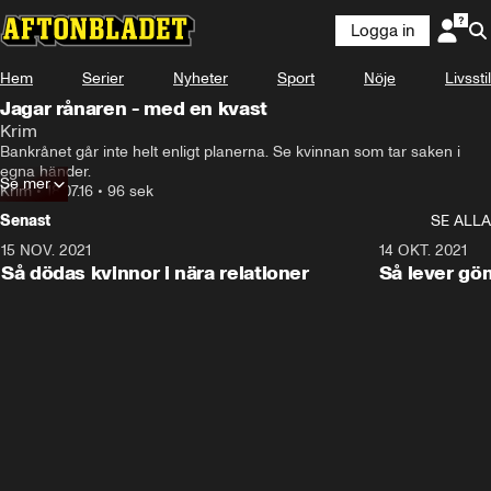
Logga in
Hem
Serier
Nyheter
Sport
Nöje
Livsstil
Jagar rånaren - med en kvast
Krim
Bankrånet går inte helt enligt planerna. Se kvinnan som tar saken i 
egna händer.
Se mer
Krim
•
18.07.16
•
96 sek
Senast
SE ALLA
15 NOV. 2021
3:28
14 OKT. 2021
Så dödas kvinnor i nära relationer
Så lever gö