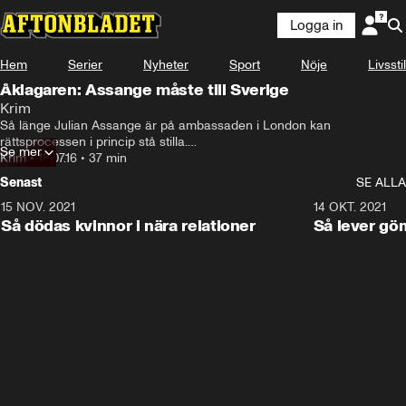
Logga in
Hem
Serier
Nyheter
Sport
Nöje
Livsstil
Åklagaren: Assange måste till Sverige
Krim
Så länge Julian Assange är på ambassaden i London kan 
rättsprocessen i princip stå stilla.

Se mer
Det beskedet kom från överåklagare Marianne Ny.

Krim
•
18.07.16
•
37 min
– Han behöver vara tillgänglig för förhör i Sverige, säger hon.
Senast
SE ALLA
15 NOV. 2021
3:28
14 OKT. 2021
Så dödas kvinnor i nära relationer
Så lever gö