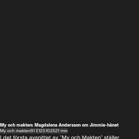
My och makten: Magdalena Andersson om Jimmie-hånet
My och makten
S1 E1
23.10.25
21 min
I det första avsnittet av ”My och Makten” ställer 