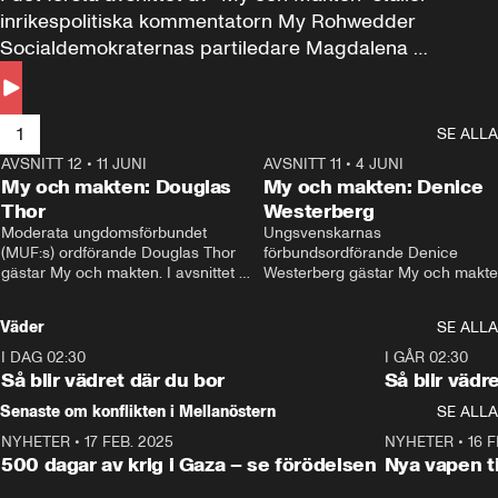
inrikespolitiska kommentatorn My Rohwedder 
Socialdemokraternas partiledare Magdalena 
Andersson till svars.
1
SE ALLA
AVSNITT 12
•
11 JUNI
26:27
AVSNITT 11
•
4 JUNI
2
My och makten: Douglas
My och makten: Denice
Thor
Westerberg
Moderata ungdomsförbundet 
Ungsvenskarnas 
(MUF:s) ordförande Douglas Thor 
förbundsordförande Denice 
gästar My och makten. I avsnittet 
Westerberg gästar My och makten.
diskuteras tonårsutvisningarna och 
avsnittet diskuteras migrationsfrå
hur Moderaterna ska locka väljare till 
och hur SD ska locka kvinnliga 
Väder
SE ALLA
valet i höst. 
väljare. 
I DAG 02:30
1:06
I GÅR 02:30
Så blir vädret där du bor
Så blir vädr
Senaste om konflikten i Mellanöstern
SE ALLA
NYHETER
•
17 FEB. 2025
0:45
NYHETER
•
16 F
500 dagar av krig i Gaza – se förödelsen
Nya vapen ti