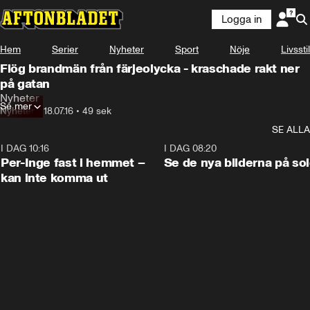
Logga in
Hem
Serier
Nyheter
Sport
Nöje
Livsstil
Flög brandmän från färjeolycka - kraschade rakt ner
på gatan
Nyheter
Se mer
Nyheter
•
18.07.16
•
49 sek
SE ALLA
I DAG 10:16
1:26
I DAG 08:20
Per-Inge fast i hemmet –
Se de nya bilderna på so
kan inte komma ut