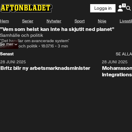
Logga in
Hem
Serier
Nyheter
Sport
Nöje
Livsstil
”Vem som helst kan inte ha skjutit ned planet”
Samhälle och politik
”Det handlar om avancerade system”
Se mer
Samhälle och politik
•
18.07.16
•
3 min
Senast
SE ALLA
28 JUNI 2025
1:48
28 JUNI 2025
Britz blir ny arbetsmarknadsminister
Mohamsson b
integration