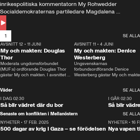
inrikespolitiska kommentatorn My Rohwedder 
Socialdemokraternas partiledare Magdalena 
Andersson till svars.
1
SE ALLA
AVSNITT 12
•
11 JUNI
26:27
AVSNITT 11
•
4 JUNI
2
My och makten: Douglas
My och makten: Denice
Thor
Westerberg
Moderata ungdomsförbundet 
Ungsvenskarnas 
(MUF:s) ordförande Douglas Thor 
förbundsordförande Denice 
gästar My och makten. I avsnittet 
Westerberg gästar My och makten.
diskuteras tonårsutvisningarna och 
avsnittet diskuteras migrationsfrå
hur Moderaterna ska locka väljare till 
och hur SD ska locka kvinnliga 
Väder
SE ALLA
valet i höst. 
väljare. 
I DAG 02:30
1:06
I GÅR 02:30
Så blir vädret där du bor
Så blir vädr
Senaste om konflikten i Mellanöstern
SE ALLA
NYHETER
•
17 FEB. 2025
0:45
NYHETER
•
16 F
500 dagar av krig i Gaza – se förödelsen
Nya vapen ti