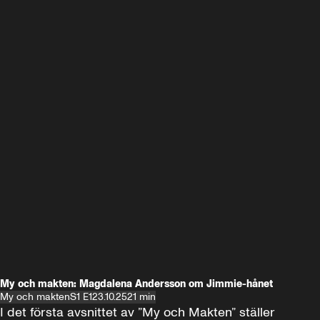
My och makten: Magdalena Andersson om Jimmie-hånet
My och makten
S1 E1
23.10.25
21 min
I det första avsnittet av ”My och Makten” ställer 