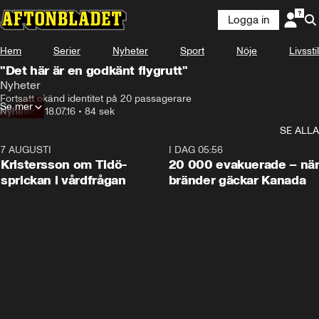
Logga in
Hem
Serier
Nyheter
Sport
Nöje
Livsstil
"Det här är en godkänt flygrutt"
Nyheter
Fortsatt okänd identitet på 20 passagerare
Se mer
Nyheter
•
18.07.16
•
84 sek
SE ALLA
7 AUGUSTI
0:42
I DAG 05:56
Kristersson om Tidö-
20 000 evakuerade – nä
sprickan i vårdfrågan
bränder gäckar Kanada