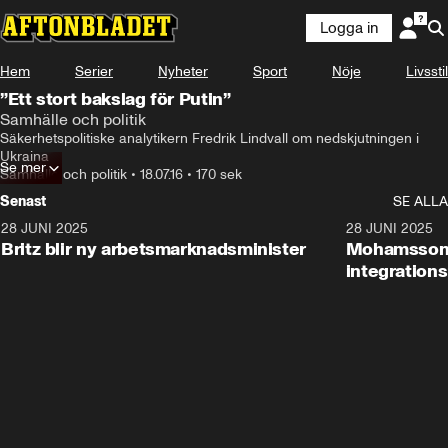
Logga in
Hem
Serier
Nyheter
Sport
Nöje
Livsstil
”Ett stort bakslag för Putin”
Samhälle och politik
Säkerhetspolitiske analytikern Fredrik Lindvall om nedskjutningen i 
Ukraina
Se mer
Samhälle och politik
•
18.07.16
•
170 sek
Senast
SE ALLA
28 JUNI 2025
1:48
28 JUNI 2025
Britz blir ny arbetsmarknadsminister
Mohamsson b
integration