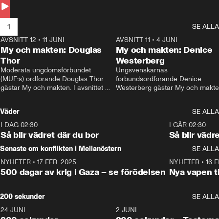
Andersson till svars.
1
SE ALLA
AVSNITT 12
•
11 JUNI
26:27
AVSNITT 11
•
4 JUNI
2
My och makten: Douglas
My och makten: Denice
Thor
Westerberg
Moderata ungdomsförbundet 
Ungsvenskarnas 
(MUF:s) ordförande Douglas Thor 
förbundsordförande Denice 
gästar My och makten. I avsnittet 
Westerberg gästar My och makten.
diskuteras tonårsutvisningarna och 
avsnittet diskuteras migrationsfrå
hur Moderaterna ska locka väljare till 
och hur SD ska locka kvinnliga 
Väder
SE ALLA
valet i höst. 
väljare. 
I DAG 02:30
1:06
I GÅR 02:30
Så blir vädret där du bor
Så blir vädr
Senaste om konflikten i Mellanöstern
SE ALLA
NYHETER
•
17 FEB. 2025
0:45
NYHETER
•
16 F
500 dagar av krig i Gaza – se förödelsen
Nya vapen ti
200 sekunder
SE ALLA
24 JUNI
5:00
2 JUNI