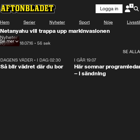
Logga in
Hem
Serier
Nyheter
Sport
Nöje
Livsstil
Netanyahu vill trappa upp markinvasionen
Nyheter
Se mer
Nyheter
•
18.07.16
•
56 sek
SE ALLA
DAGENS VÄDER
•
I DAG 02:30
1:06
I GÅR 19:07
Så blir vädret där du bor
Här somnar programleda
– i sändning