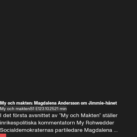
My och makten: Magdalena Andersson om Jimmie-hånet
My och makten
S1 E1
23.10.25
21 min
I det första avsnittet av ”My och Makten” ställer 
inrikespolitiska kommentatorn My Rohwedder 
Socialdemokraternas partiledare Magdalena 