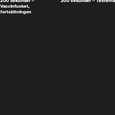
200 sekunder –
200 sekunder – Testern
Vaccinfusket,
fortsättningen