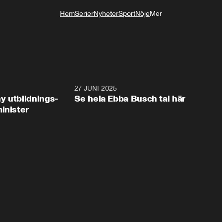
Hem
Serier
Nyheter
Sport
Nöje
Mer
Livsstil
2:28
27 JUNI 2025
32:2
y utbildnings-
Se hela Ebba Busch tal här
inister