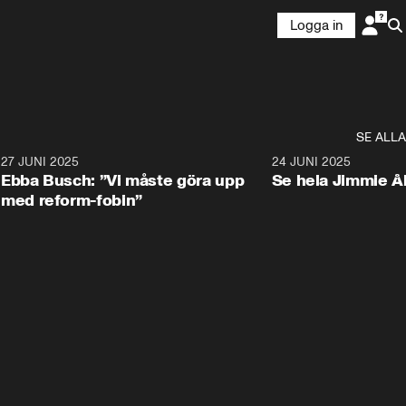
Logga in
SE ALLA
1
27 JUNI 2025
1:24
24 JUNI 2025
Ebba Busch: ”Vi måste göra upp
Se hela Jimmie Å
med reform-fobin”