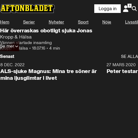
Logga in
Hem
Serier
Nyheter
Sport
Nöje
Livsstil
Här överraskas obotligt sjuka Jonas
Kropp & Hälsa
Vännen startade insamling
Se mer
Kropp & Hälsa
•
18.07.16
•
4 min
Senast
SE ALLA
8 DEC. 2022
2:42
27 MARS 2020
ALS-sjuke Magnus: Mina tre söner är
Peter testa
mina ljusglimtar i livet