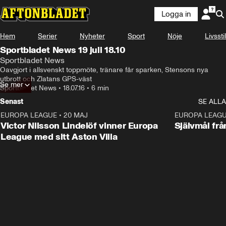
Logga in
Hem
Serier
Nyheter
Sport
Nöje
Livsstil
Sportbladet News 19 juli 18.10
Sportbladet News
Oavgjort i allsvenskt toppmöte, tränare får sparken, Stensons nya 
utbrott och Zlatans GPS-väst
Se mer
Sportbladet News
•
18.07.16
•
6 min
Senast
SE ALLA
EUROPA LEAGUE
•
20 MAJ
1:32
EUROPA LEAG
Victor Nilsson Lindelöf vinner Europa
Självmål frå
League med sitt Aston Villa