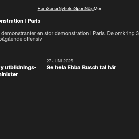
Hem
Serier
Nyheter
Sport
Nöje
Mer
Livsstil
stration i Paris
a demonstranter en stor demonstration i Paris. De omkring 3
pågående offensiv
2:28
27 JUNI 2025
32:2
y utbildnings-
Se hela Ebba Busch tal här
inister