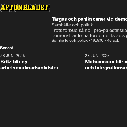
Tårgas och panikscener vid demon
Samhälle och politik
Trots förbud så höll pro-palestinsk
demonstranterna fördömer Israels 
Samhälle och politik
•
18.07.16
•
46 sek
Senast
28 JUNI 2025
1:48
28 JUNI 2025
Britz blir ny
Mohamsson blir n
arbetsmarknadsminister
och integrationsm