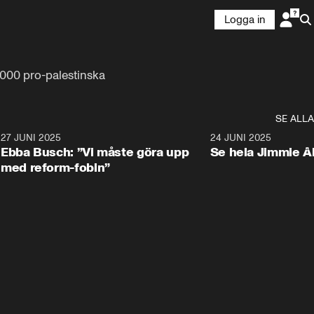
Logga in
000 pro-palestinska 
SE ALLA
1
27 JUNI 2025
1:24
24 JUNI 2025
Ebba Busch: ”Vi måste göra upp
Se hela Jimmie Å
med reform-fobin”