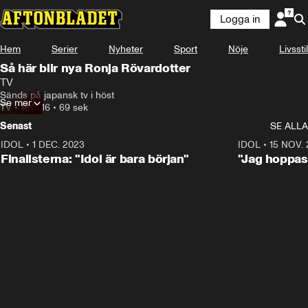
Logga in
Hem
Serier
Nyheter
Sport
Nöje
Livsstil
Så här blir nya Ronja Rövardotter
TV
Sänds på japansk tv i höst
Se mer
TV
•
18.07.16
•
69 sek
Senast
SE ALLA
IDOL
•
1 DEC. 2023
0:56
IDOL
•
15 NOV.
Finalisterna: "Idol är bara början"
"Jag hoppas 