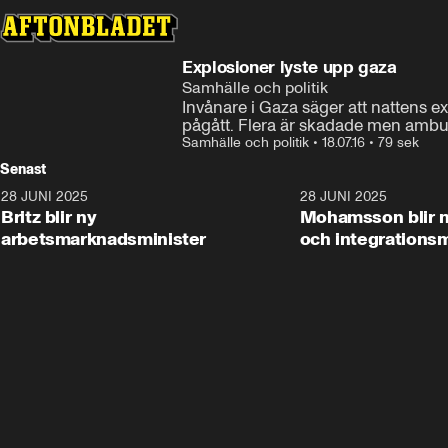
Explosioner lyste upp gaza
Samhälle och politik
Invånare i Gaza säger att nattens e
pågått. Flera är skadade men ambu
Samhälle och politik
•
18.07.16
•
79 sek
Senast
28 JUNI 2025
1:48
28 JUNI 2025
Britz blir ny
Mohamsson blir n
arbetsmarknadsminister
och integrationsm