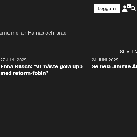
Logga in
derna mellan Hamas och israel 
SE ALLA
1
27 JUNI 2025
1:24
24 JUNI 2025
Ebba Busch: ”Vi måste göra upp
Se hela Jimmie Å
med reform-fobin”