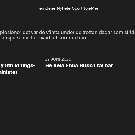
Hem
Serier
Nyheter
Sport
Nöje
Mer
Livsstil
xplosioner det var de värsta under de tretton dagar som stri
lanspersonal har svårt att komma fram.
2:28
27 JUNI 2025
32:2
y utbildnings-
Se hela Ebba Busch tal här
inister