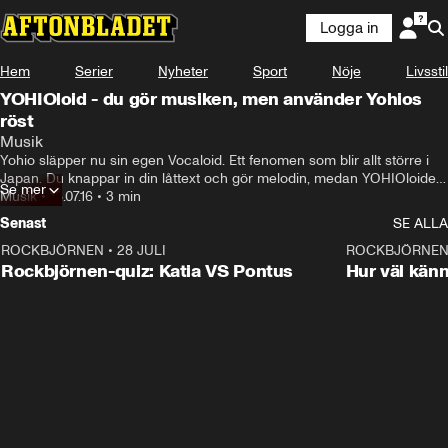
Logga in
Hem
Serier
Nyheter
Sport
Nöje
Livsstil
YOHIOloid - du gör musiken, men använder Yohios
röst
Musik
Yohio släpper nu sin egen Vocaloid. Ett fenomen som blir allt större i 
Japan. Du knappar in din låttext och gör melodin, medan YOHIOloiden 
Se mer
sjunger sången
Musik
•
18.07.16
•
3 min
Senast
SE ALLA
ROCKBJÖRNEN
•
28 JULI
0:15
ROCKBJÖRNE
Rockbjörnen-quiz: Katia VS Pontus
Hur väl kän