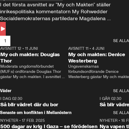
I det första avsnittet av ”My och Makten” ställer 
inrikespolitiska kommentatorn My Rohwedder 
Socialdemokraternas partiledare Magdalena 
Andersson till svars.
1
SE ALLA
AVSNITT 12
•
11 JUNI
26:27
AVSNITT 11
•
4 JUNI
2
My och makten: Douglas
My och makten: Denice
Thor
Westerberg
Moderata ungdomsförbundet 
Ungsvenskarnas 
(MUF:s) ordförande Douglas Thor 
förbundsordförande Denice 
gästar My och makten. I avsnittet 
Westerberg gästar My och makten.
diskuteras tonårsutvisningarna och 
avsnittet diskuteras migrationsfrå
hur Moderaterna ska locka väljare till 
och hur SD ska locka kvinnliga 
Väder
SE ALLA
valet i höst. 
väljare. 
I DAG 02:30
1:06
I GÅR 02:30
Så blir vädret där du bor
Så blir vädr
Senaste om konflikten i Mellanöstern
SE ALLA
NYHETER
•
17 FEB. 2025
0:45
NYHETER
•
16 F
500 dagar av krig i Gaza – se förödelsen
Nya vapen ti