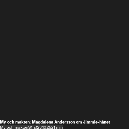
My och makten: Magdalena Andersson om Jimmie-hånet
My och makten
S1 E1
23.10.25
21 min