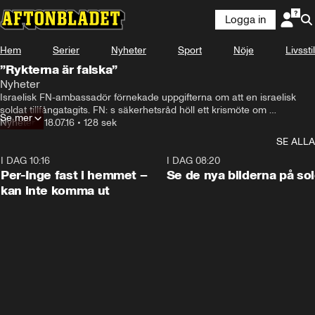
Logga in
Hem
Serier
Nyheter
Sport
Nöje
Livsstil
”Rykterna är falska”
Nyheter
Israelisk FN-ambassadör förnekade uppgifterna om att en israelisk 
soldat tillfångatagits. FN: s säkerhetsråd höll ett krismöte om 
Se mer
situationen i Gaza i FN-högkvarteret i New York.
Nyheter
•
18.07.16
•
128 sek
SE ALLA
I DAG 10:16
1:26
I DAG 08:20
Per-Inge fast i hemmet –
Se de nya bilderna på so
kan inte komma ut