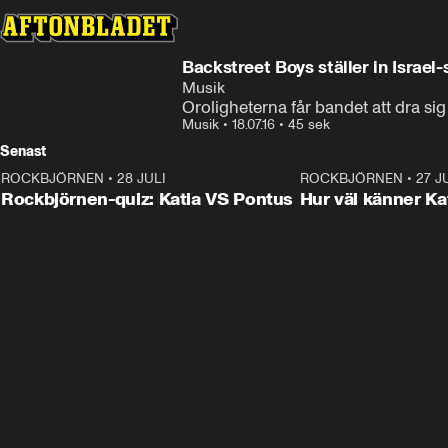
Backstreet Boys ställer in Israel
Musik
Oroligheterna får bandet att dra sig 
Musik
•
18.07.16
•
45 sek
Senast
ROCKBJÖRNEN
•
28 JULI
0:15
ROCKBJÖRNEN
•
27 J
Rockbjörnen-quiz: Katia VS Pontus
Hur väl känner Ka