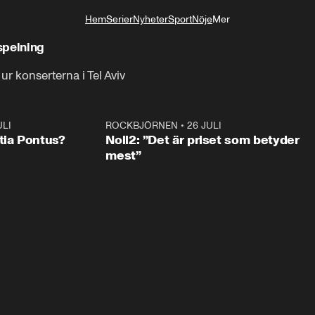
Hem
Serier
Nyheter
Sport
Nöje
Mer
Livsstil
-spelning
ur konserterna i Tel Aviv
ULI
0:46
ROCKBJÖRNEN
•
26 JULI
0:3
tia Pontus?
Noll2: ”Det är priset som betyder
mest”