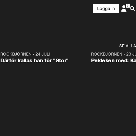
Logga in
SE ALLA
3
ROCKBJÖRNEN
•
24 JULI
0:28
ROCKBJÖRNEN
•
23 J
Därför kallas han för "Stor"
Pekleken med: Ka