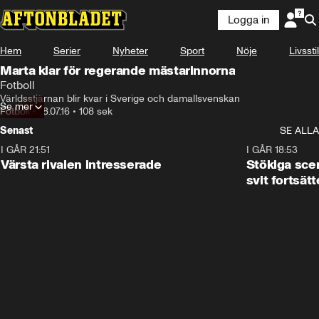
Logga in
Hem
Serier
Nyheter
Sport
Nöje
Livsstil
Marta klar för regerande mästarinnorna
Fotboll
Världsstjärnan blir kvar i Sverige och damallsvenskan
Se mer
Fotboll
•
18.07.16
•
108 sek
Senast
SE ALLA
I GÅR 21:51
0:31
I GÅR 18:53
Värsta rivalen intresserade
Stökiga sce
svit fortsätt