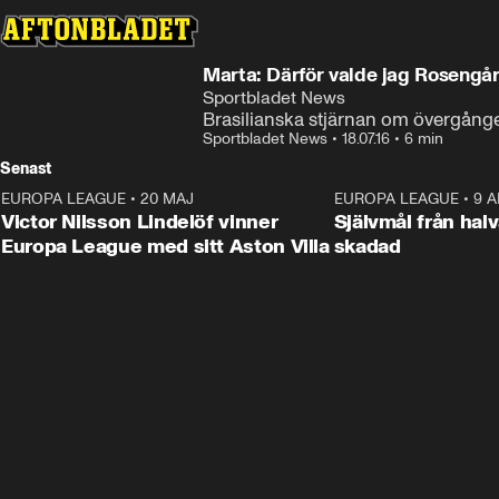
Marta: Därför valde jag Rosengå
Sportbladet News
Brasilianska stjärnan om övergång
Sportbladet News
•
18.07.16
•
6 min
Senast
EUROPA LEAGUE
•
20 MAJ
1:32
EUROPA LEAGUE
•
9 A
Victor Nilsson Lindelöf vinner
Självmål från hal
Europa League med sitt Aston Villa
skadad