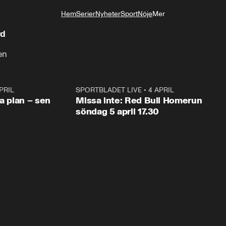
Hem
Serier
Nyheter
Sport
Nöje
Mer
Livsstil
rd
en
PRIL
1:03
SPORTBLADET LIVE
•
4 APRIL
1:0
va plan – sen
Missa inte: Red Bull Homerun
söndag 5 april 17.30