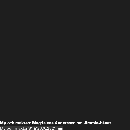
My och makten: Magdalena Andersson om Jimmie-hånet
My och makten
S1 E1
23.10.25
21 min