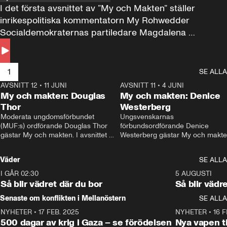
I det första avsnittet av ”My och Makten” ställer 
inrikespolitiska kommentatorn My Rohwedder 
Socialdemokraternas partiledare Magdalena 
Andersson till svars.
1
SE ALLA
AVSNITT 12
•
11 JUNI
26:27
AVSNITT 11
•
4 JUNI
2
My och makten: Douglas
My och makten: Denice
Thor
Westerberg
Moderata ungdomsförbundet 
Ungsvenskarnas 
(MUF:s) ordförande Douglas Thor 
förbundsordförande Denice 
gästar My och makten. I avsnittet 
Westerberg gästar My och makten.
diskuteras tonårsutvisningarna och 
avsnittet diskuteras migrationsfrå
hur Moderaterna ska locka väljare till 
och hur SD ska locka kvinnliga 
Väder
SE ALLA
valet i höst. 
väljare. 
I GÅR 02:30
1:06
5 AUGUSTI
Så blir vädret där du bor
Så blir vädr
Senaste om konflikten i Mellanöstern
SE ALLA
NYHETER
•
17 FEB. 2025
0:45
NYHETER
•
16 F
500 dagar av krig i Gaza – se förödelsen
Nya vapen ti