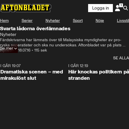
Logga in
Hem
Serier
Nyheter
Sport
Nöje
Livsstil
Svarta lådorna överlämnades
Nyheter
Färdskrivarna har lämnats över till Malaysiska myndigheter av pro-
ryska seperatister och ska nu undersökas. Aftonbladet var på plats 
Se mer
under presskonferensen.
Nyheter
•
18.07.16
•
115 sek
SE ALLA
I GÅR 19:07
0:42
I GÅR 12:19
Dramatiska scenen – med
Här knockas politikern p
mirakulöst slut
stranden