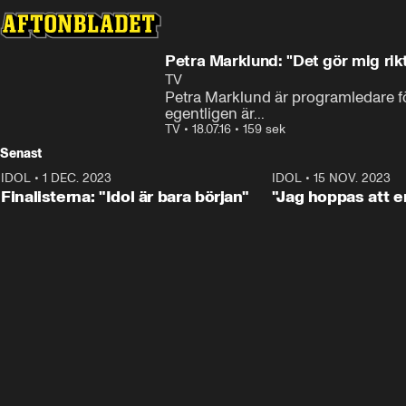
Petra Marklund: "Det gör mig rikt
TV
Petra Marklund är programledare för
egentligen är...
TV
•
18.07.16
•
159 sek
Senast
IDOL
•
1 DEC. 2023
0:56
IDOL
•
15 NOV. 2023
Finalisterna: "Idol är bara början"
"Jag hoppas att en