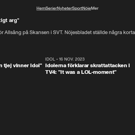
Hem
Serier
Nyheter
Sport
Nöje
Mer
Livsstil
igt arg"
 Allsång på Skansen i SVT. Nöjesbladet ställde några korta f
1:23
IDOL
•
16 NOV. 2023
0:3
 tjej vinner Idol"
Idolerna förklarar skrattattacken i
TV4: "It was a LOL-moment"