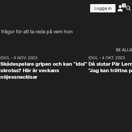
Logga in
rågor för att ta reda på vem hon 
SE ALLA
1
IDOL
•
6 NOV. 2023
3:25
IDOL
•
4 OKT. 2023
Skådespelare gripen och kan "Idol"
Då slutar Pär Ler
skrotas? Här är veckans
"Jag kan tröttna på
nöjessnackisar