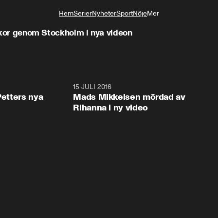
Hem
Serier
Nyheter
Sport
Nöje
Mer
Livsstil
idskor genom Stockholm i nya videon
6:46
15 JULI 2016
0:5
Petters nya
Mads Mikkelsen mördad av
Rihanna i ny video