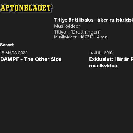
Titiyo är tillbaka - åker rullskr
Musikvideor
Titiyo - "Drottningen"
Musikvideor
•
18.07.16
•
4 min
Senast
18 MARS 2022
3:34
14 JULI 2016
DAMPF - The Other Side
Exklusivt: Här är 
musikvideo