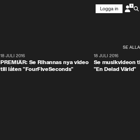
Logga in
SE ALLA
0
18 JULI 2016
3:12
18 JULI 2016
PREMIÄR: Se Rihannas nya video
Se musikvideon til
till låten "FourFiveSeconds"
"En Delad Värld"