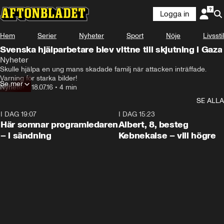
Logga in
Hem
Serier
Nyheter
Sport
Nöje
Livsstil
Svenska hjälparbetare blev vittne till skjutning i Gaza
Nyheter
Skulle hjälpa en ung mans skadade familj när attacken inträffade. 
Varning för starka bilder!
Se mer
Nyheter
•
18.07.16
•
4 min
SE ALLA
I DAG 19:07
0:45
I DAG 15:23
Här somnar programledaren
Albert, 8, besteg
– i sändning
Kebnekaise – vill högre