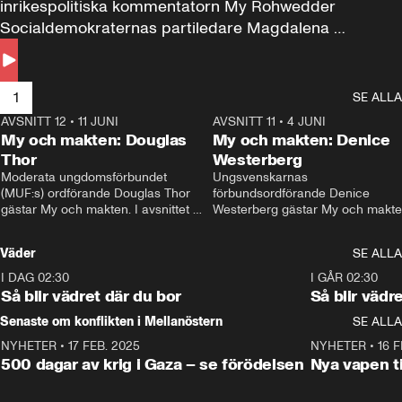
inrikespolitiska kommentatorn My Rohwedder 
Socialdemokraternas partiledare Magdalena 
Andersson till svars.
1
SE ALLA
AVSNITT 12
•
11 JUNI
26:27
AVSNITT 11
•
4 JUNI
2
My och makten: Douglas
My och makten: Denice
Thor
Westerberg
Moderata ungdomsförbundet 
Ungsvenskarnas 
(MUF:s) ordförande Douglas Thor 
förbundsordförande Denice 
gästar My och makten. I avsnittet 
Westerberg gästar My och makten.
diskuteras tonårsutvisningarna och 
avsnittet diskuteras migrationsfrå
hur Moderaterna ska locka väljare till 
och hur SD ska locka kvinnliga 
Väder
SE ALLA
valet i höst. 
väljare. 
I DAG 02:30
1:06
I GÅR 02:30
Så blir vädret där du bor
Så blir vädr
Senaste om konflikten i Mellanöstern
SE ALLA
NYHETER
•
17 FEB. 2025
0:45
NYHETER
•
16 F
500 dagar av krig i Gaza – se förödelsen
Nya vapen ti