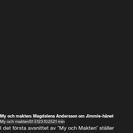
My och makten: Magdalena Andersson om Jimmie-hånet
My och makten
S1 E1
23.10.25
21 min
I det första avsnittet av ”My och Makten” ställer 