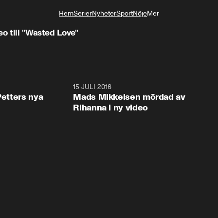
Hem
Serier
Nyheter
Sport
Nöje
Mer
Livsstil
eo till "Wasted Love"
6:46
15 JULI 2016
0:5
Petters nya
Mads Mikkelsen mördad av
Rihanna i ny video