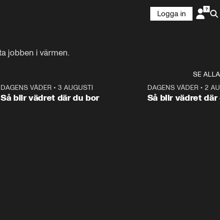
Logga in
ta jobben i värmen.
SE ALLA
6
DAGENS VÄDER
•
3 AUGUSTI
1:06
DAGENS VÄDER
•
2 A
Så blir vädret där du bor
Så blir vädret där