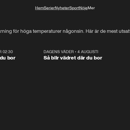
Hem
Serier
Nyheter
Sport
Nöje
Mer
Livsstil
arning för höga temperaturer någonsin. Här är de mest utsat
R 02:30
1:06
DAGENS VÄDER
•
4 AUGUSTI
1:0
 du bor
Så blir vädret där du bor