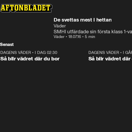
De svettas mest i hettan
Väder
SMHI utfärdade sin första klass 1-v
Väder
•
18.07.16
•
5 min
Senast
DAGENS VÄDER
•
I DAG 02:30
1:06
DAGENS VÄDER
•
I GÅ
Så blir vädret där du bor
Så blir vädret där