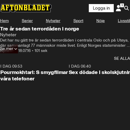
Logga in
Hem
Serier
Nyheter
Sport
Nöje
Livsstil
Tre år sedan terrordåden i norge
Nyheter
Det har nu gått tre år sedan terrordåden i centrala Oslo och på Utøya, 
där sammanlagt 77 människor miste livet. Enligt Norges statsminister 
Se mer
har landet gått stärkta ur tragedin.
Nyheter
•
18.07.16
•
101 sek
SE ALLA
I DAG 09:53
1:36
I DAG 06:40
Pourmokhtari: S smygfilmar
Sex dödade i skolskjutni
våra telefoner