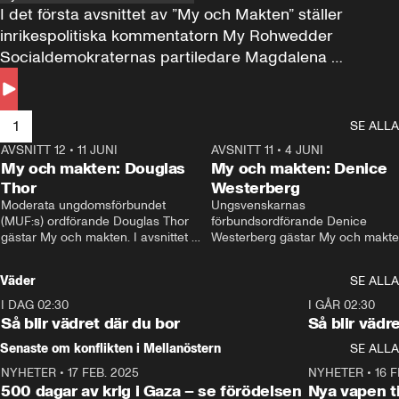
I det första avsnittet av ”My och Makten” ställer 
inrikespolitiska kommentatorn My Rohwedder 
Socialdemokraternas partiledare Magdalena 
Andersson till svars.
1
SE ALLA
AVSNITT 12
•
11 JUNI
26:27
AVSNITT 11
•
4 JUNI
2
My och makten: Douglas
My och makten: Denice
Thor
Westerberg
Moderata ungdomsförbundet 
Ungsvenskarnas 
(MUF:s) ordförande Douglas Thor 
förbundsordförande Denice 
gästar My och makten. I avsnittet 
Westerberg gästar My och makten.
diskuteras tonårsutvisningarna och 
avsnittet diskuteras migrationsfrå
hur Moderaterna ska locka väljare till 
och hur SD ska locka kvinnliga 
Väder
SE ALLA
valet i höst. 
väljare. 
I DAG 02:30
1:06
I GÅR 02:30
Så blir vädret där du bor
Så blir vädr
Senaste om konflikten i Mellanöstern
SE ALLA
NYHETER
•
17 FEB. 2025
0:45
NYHETER
•
16 F
500 dagar av krig i Gaza – se förödelsen
Nya vapen ti