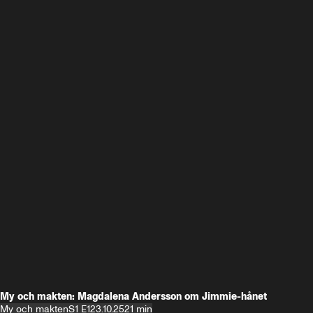
My och makten: Magdalena Andersson om Jimmie-hånet
My och makten
S1 E1
23.10.25
21 min