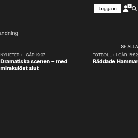
Logga in
landning
SE ALLA
6
NYHETER
•
I GÅR 19:07
0:42
FOTBOLL
•
I GÅR 18:52
Dramatiska scenen – med
Räddade Hammarb
mirakulöst slut