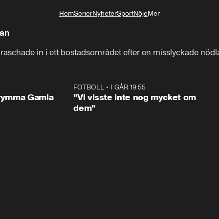
Hem
Serier
Nyheter
Sport
Nöje
Mer
Livsstil
wan
 kraschade in i ett bostadsområdet efter en misslyckade nöd
0:29
FOTBOLL
•
I GÅR 19:55
1:5
utrymma Gamla
”Vi visste inte nog mycket om
dem”