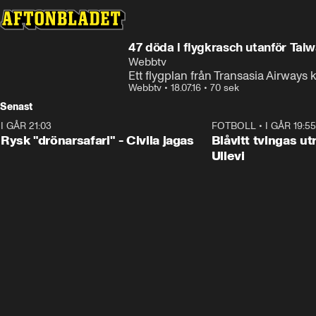
47 döda i flygkrasch utanför Tai
Webbtv
Ett flygplan från Transasia Airways
Webbtv
•
18.07.16
•
70 sek
Senast
I GÅR 21:03
0:48
FOTBOLL
•
I GÅR 19:55
Rysk "drönarsafari" - Civila jagas
Blåvitt tvingas 
Ullevi