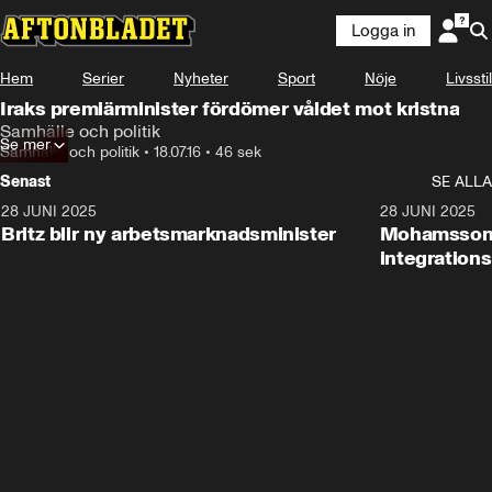
Logga in
Hem
Serier
Nyheter
Sport
Nöje
Livsstil
Iraks premiärminister fördömer våldet mot kristna
Samhälle och politik
Se mer
Samhälle och politik
•
18.07.16
•
46 sek
Senast
SE ALLA
28 JUNI 2025
1:48
28 JUNI 2025
Britz blir ny arbetsmarknadsminister
Mohamsson b
integration