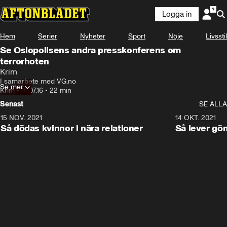
Logga in
Hem
Serier
Nyheter
Sport
Nöje
Livsstil
Se Oslopolisens andra presskonferens om
terrorhoten
Krim
I samarbete med VG.no
Se mer
Krim
•
18.07.16
•
22 min
Senast
SE ALLA
15 NOV. 2021
3:28
14 OKT. 2021
Så dödas kvinnor i nära relationer
Så lever gö