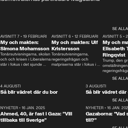
SE ALLA
7
AVSNITT 7
•
19 FEBRUARI
24:30
AVSNITT 6
•
12 FEBRUARI
27:30
AVSNITT 5
•
My och makten:
My och makten: Ulf
My och ma
Simona Mohamsson
Kristersson
Elisabeth
 
Tonårsutvisningarna, skolan 
Tonårsutvisningarna, 
Ringqvist
och och krisen i Liberalerna 
regeringsfrågan och 
Trump, den gr
står i fokus i det sjunde 
matpriserna står i fokus i 
omställningen
avsnittet av ”My och 
det sjätte avsnittet av ”My 
regeringsfråga
makten”. Se när 
och makten”. Se när 
centrum i det 
SE ALLA
Aftonbladets inrikespolitiska 
Aftonbladets inrikespolitiska 
avsnittet av ”
kommentator My 
kommentator My 
6
4 AUGUSTI
1:06
3 AUGUSTI
Makten”. Se nä
Rohwedder ställer 
Rohwedder ställer 
Så blir vädret där du bor
Så blir vädret där
Aftonbladets in
utbildnings- och 
statsminister Ulf Kristersson 
kommentator 
SE ALLA
integrationsminister Simona 
till svars.
Rohwedder stäl
Mohamsson till svars.
Centerpartiets
2
NYHETER
•
16 JAN. 2025
1:01
NYHETER
•
16 JAN. 20
Thand Ring till
Ahmed, 40, är fast i Gaza: ”Vill
Gazaborna: ”Vad s
tillbaka till Sverige”
till?”