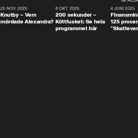
SE ALLA
3
25 NOV. 2025
31:05
8 OKT. 2025
4:29
4 JUNI 2025
Knutby – Vem
200 sekunder –
Finansmin
mördade Alexandra?
Köttfusket: Se hela
125 procent
programmet här
"Skattever
viktig uppg