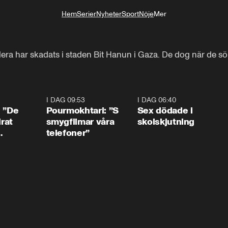
Hem
Serier
Nyheter
Sport
Nöje
Mer
Livsstil
era har skadats i staden Bit Hanun i Gaza. De dog när de sök
1:54
I DAG 09:53
1:36
I DAG 06:40
0:4
: ”De
Pourmokhtari: ”S
Sex dödade i
irat
smygfilmar våra
skolskjutning
telefoner”
ns”