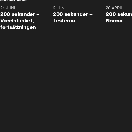
200 sekunder
24 JUNI
5:00
2 JUNI
4:23
20 APRIL
200 sekunder –
200 sekunder –
200 sekun
Vaccinfusket,
Testerna
Normal
fortsättningen