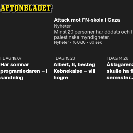
Attack mot FN-skola i Gaza
Nyheter
Minst 20 personer har dödats och fl
palestinska myndigheter.
Nyheter
•
18.07.16
•
60 sek
I DAG 19:07
0:45
I DAG 15:23
0:54
I DAG 14:26
Här somnar
Albert, 8, besteg
Åklagaren
programledaren – i
Kebnekaise – vill
skulle ha f
sändning
högre
semester
tillsamma