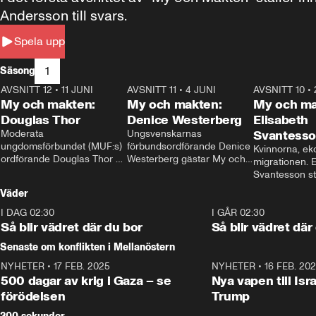
Andersson till svars.
Spela upp
1
Säsong
AVSNITT 12
•
11 JUNI
26:27
AVSNITT 11
•
4 JUNI
23:40
AVSNITT 10
•
My och makten:
My och makten:
My och ma
Douglas Thor
Denice Westerberg
Elisabeth
Moderata 
Ungsvenskarnas 
Svantess
ungdomsförbundet (MUF:s) 
förbundsordförande Denice 
Kvinnorna, ek
ordförande Douglas Thor 
Westerberg gästar My och 
migrationen. E
gästar My och makten. I 
makten. I avsnittet 
Svantesson stäl
avsnittet diskuteras 
diskuteras migrationsfrågan 
när finansmini
Väder
tonårsutvisningarna och hur 
och hur SD ska locka 
Moderaterna ska locka 
kvinnliga väljare. 
I DAG 02:30
1:06
I GÅR 02:30
väljare till valet i höst. 
Så blir vädret där du bor
Så blir vädret där
Senaste om konflikten i Mellanöstern
NYHETER
•
17 FEB. 2025
0:45
NYHETER
•
16 FEB. 20
500 dagar av krig i Gaza – se
Nya vapen till Isr
förödelsen
Trump