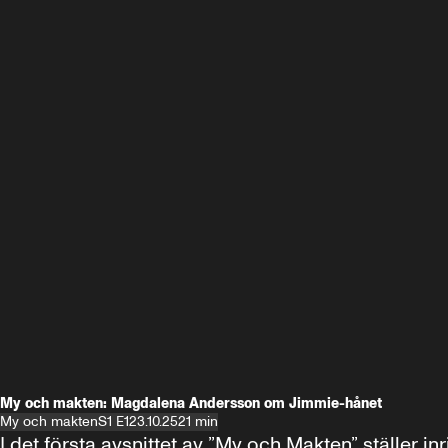
My och makten: Magdalena Andersson om Jimmie-hånet
My och makten
S1 E1
23.10.25
21 min
I det första avsnittet av ”My och Makten” ställe