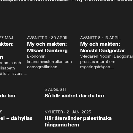
27 MAJ
3:51
AVSNITT 9
•
30 APRIL
24:00
AVSNITT 8
•
16 APRIL
25:1
kten:
My och makten:
My och makten:
Mikael Damberg
Nooshi Dadgostar
on
Ekonomin, 
V-ledaren Nooshi Dadgostar
finansministerrollen och 
pressas internt om 
onomin och 
demografikrisen. 
regeringsfrågan.

lisabeth 
Oppositionen ställs till svars 
I Aftonbladets 
ls till svars 
när Socialdemokraternas 
partiledarutfrågning ”My 
stern gästar 
Mikael Damberg gästar My 
och Makten” sätter hon ner 
My och Makten. 
och Makten. 
foten mot kritikerna:

1:06
5 AUGUSTI
1:0
– Vi ställer upp i val. Ska vi 
 du bor
Så blir vädret där du bor
vara med så sitter vi förstås 
25
1:22
NYHETER
•
21 JAN. 2025
0:5
ael – då hyllas
Här återvänder palestinska
fångarna hem