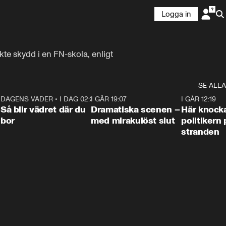
Logga in
te skydd i en FN-skola, enligt 
SE ALLA
7
DAGENS VÄDER
•
I DAG 02:30
1:06
I GÅR 19:07
0:42
I GÅR 12:19
Så blir vädret där du
Dramatiska scenen –
Här knock
bor
med mirakulöst slut
politikern 
stranden