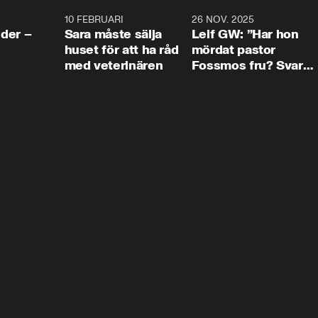
4:24
10 FEBRUARI
4:13
26 NOV. 2025
8:1
der –
Sara måste sälja
Leif GW: ”Har hon
huset för att ha råd
mördat pastor
med veterinären
Fossmos fru? Svar
nej.”