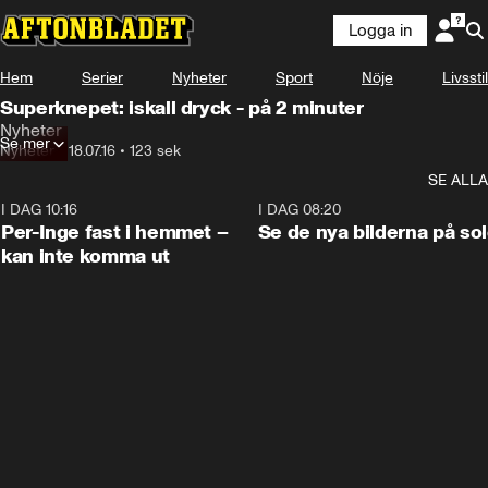
Logga in
Hem
Serier
Nyheter
Sport
Nöje
Livsstil
Superknepet: iskall dryck - på 2 minuter
Nyheter
Se mer
Nyheter
•
18.07.16
•
123 sek
SE ALLA
I DAG 10:16
1:26
I DAG 08:20
Per-Inge fast i hemmet –
Se de nya bilderna på so
kan inte komma ut