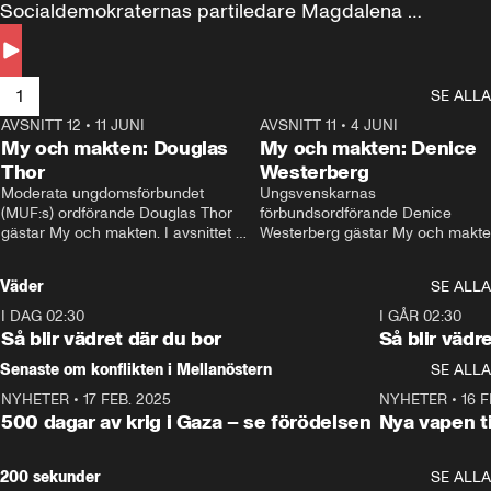
Socialdemokraternas partiledare Magdalena 
Andersson till svars.
1
SE ALLA
AVSNITT 12
•
11 JUNI
26:27
AVSNITT 11
•
4 JUNI
2
My och makten: Douglas
My och makten: Denice
Thor
Westerberg
Moderata ungdomsförbundet 
Ungsvenskarnas 
(MUF:s) ordförande Douglas Thor 
förbundsordförande Denice 
gästar My och makten. I avsnittet 
Westerberg gästar My och makten.
diskuteras tonårsutvisningarna och 
avsnittet diskuteras migrationsfrå
hur Moderaterna ska locka väljare till 
och hur SD ska locka kvinnliga 
Väder
SE ALLA
valet i höst. 
väljare. 
I DAG 02:30
1:06
I GÅR 02:30
Så blir vädret där du bor
Så blir vädr
Senaste om konflikten i Mellanöstern
SE ALLA
NYHETER
•
17 FEB. 2025
0:45
NYHETER
•
16 F
500 dagar av krig i Gaza – se förödelsen
Nya vapen ti
200 sekunder
SE ALLA