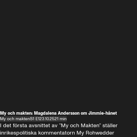
My och makten: Magdalena Andersson om Jimmie-hånet
My och makten
S1 E1
23.10.25
21 min
I det första avsnittet av ”My och Makten” ställer 
inrikespolitiska kommentatorn My Rohwedder 