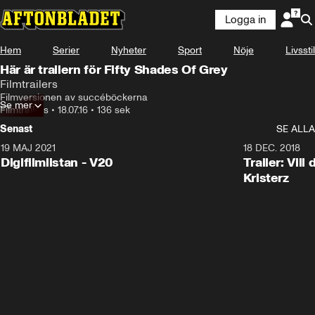
Logga in
Hem
Serier
Nyheter
Sport
Nöje
Livsstil
Här är trailern för Fifty Shades Of Grey
Filmtrailers
Filmversionen av succéböckerna
Se mer
Filmtrailers
•
18.07.16
•
136 sek
Senast
SE ALLA
19 MAJ 2021
2:00
18 DEC. 2018
Digifilmlistan - V20
Trailer: Vil
Kristerz