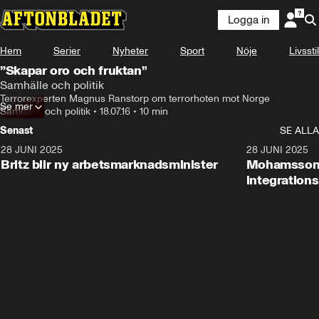
Logga in
Hem
Serier
Nyheter
Sport
Nöje
Livsstil
”Skapar oro och fruktan”
Samhälle och politik
Terrorexperten Magnus Ranstorp om terrorhoten mot Norge
Se mer
Samhälle och politik
•
18.07.16
•
10 min
Senast
SE ALLA
28 JUNI 2025
1:48
28 JUNI 2025
Britz blir ny arbetsmarknadsminister
Mohamsson b
integration