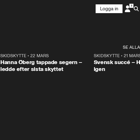
Logga in
SE ALLA
9
SKIDSKYTTE
•
22 MARS
0:55
SKIDSKYTTE
•
21 MAR
Hanna Öberg tappade segern –
Svensk succé – 
ledde efter sista skyttet
igen