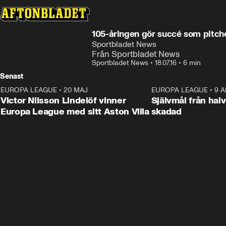
105-åringen gör succé som pitch
Sportbladet News
Från Sportbladet News
Sportbladet News
•
18.07.16
•
6 min
Senast
EUROPA LEAGUE
•
20 MAJ
1:32
EUROPA LEAGUE
•
9 A
Victor Nilsson Lindelöf vinner
Självmål från hal
Europa League med sitt Aston Villa
skadad