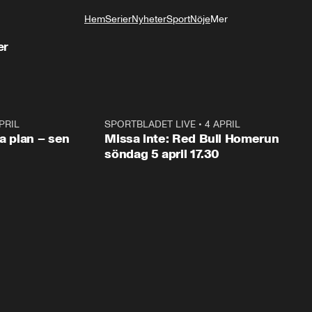
Hem
Serier
Nyheter
Sport
Nöje
Mer
Livsstil
er
PRIL
1:03
SPORTBLADET LIVE
•
4 APRIL
1:0
va plan – sen
Missa inte: Red Bull Homerun
söndag 5 april 17.30