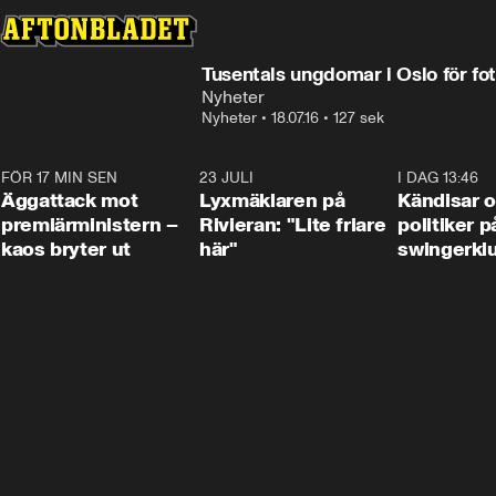
Tusentals ungdomar i Oslo för fo
Nyheter
Nyheter
•
18.07.16
•
127 sek
FÖR 17 MIN SEN
0:37
23 JULI
2:02
I DAG 13:46
Äggattack mot
Lyxmäklaren på
Kändisar 
premiärministern –
Rivieran: "Lite friare
politiker 
kaos bryter ut
här"
swingerkl