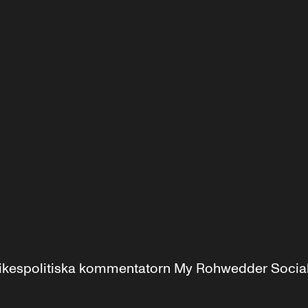
r inrikespolitiska kommentatorn My Rohwedder Soci