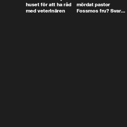
huset för att ha råd
mördat pastor
med veterinären
Fossmos fru? Svar
nej.”