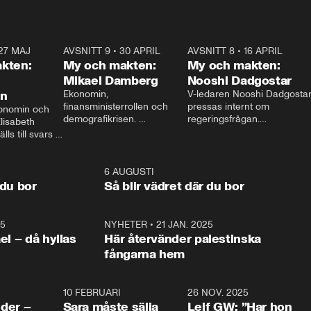
27 MAJ
3:51
AVSNITT 9
•
30 APRIL
24:00
AVSNITT 8
•
16 APRIL
25:1
kten:
My och makten:
My och makten:
Mikael Damberg
Nooshi Dadgostar
on
Ekonomin, 
V-ledaren Nooshi Dadgostar
finansministerrollen och 
pressas internt om 
onomin och 
demografikrisen. 
regeringsfrågan.

lisabeth 
Oppositionen ställs till svars 
I Aftonbladets 
ls till svars 
när Socialdemokraternas 
partiledarutfrågning ”My 
stern gästar 
Mikael Damberg gästar My 
och Makten” sätter hon ner 
My och Makten. 
och Makten. 
foten mot kritikerna:

1:06
6 AUGUSTI
1:0
– Vi ställer upp i val. Ska vi 
 du bor
Så blir vädret där du bor
vara med så sitter vi förstås 
25
1:22
NYHETER
•
21 JAN. 2025
0:5
ael – då hyllas
Här återvänder palestinska
fångarna hem
4:24
10 FEBRUARI
4:13
26 NOV. 2025
8:1
der –
Sara måste sälja
Leif GW: ”Har hon