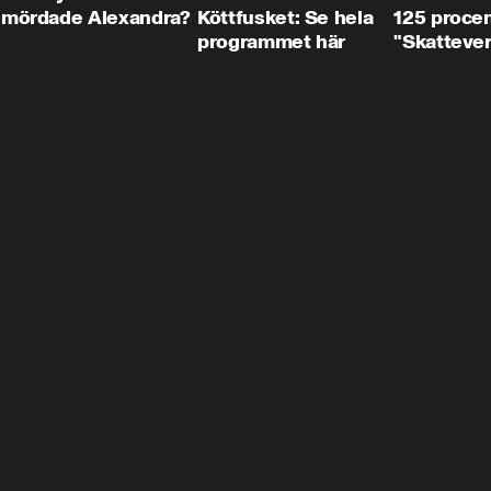
mördade Alexandra?
Köttfusket: Se hela
125 procent
programmet här
"Skattever
viktig uppg