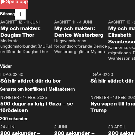
Spela upp
1
Säsong
AVSNITT 12
•
11 JUNI
26:27
AVSNITT 11
•
4 JUNI
23:40
AVSNITT 10
•
My och makten:
My och makten:
My och ma
Douglas Thor
Denice Westerberg
Elisabeth
Moderata 
Ungsvenskarnas 
Svantess
ungdomsförbundet (MUF:s) 
förbundsordförande Denice 
Kvinnorna, ek
ordförande Douglas Thor 
Westerberg gästar My och 
migrationen. E
gästar My och makten. I 
makten. I avsnittet 
Svantesson stäl
avsnittet diskuteras 
diskuteras migrationsfrågan 
när finansmini
Väder
tonårsutvisningarna och hur 
och hur SD ska locka 
Moderaterna ska locka 
kvinnliga väljare. 
I DAG 02:30
1:06
I GÅR 02:30
väljare till valet i höst. 
Så blir vädret där du bor
Så blir vädret där
Senaste om konflikten i Mellanöstern
NYHETER
•
17 FEB. 2025
0:45
NYHETER
•
16 FEB. 20
500 dagar av krig i Gaza – se
Nya vapen till Isr
förödelsen
Trump
200 sekunder
24 JUNI
5:00
2 JUNI
4:23
20 APRIL
200 sekunder –
200 sekunder –
200 sekun