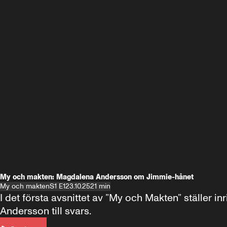
My och makten: Magdalena Andersson om Jimmie-hånet
My och makten
S1 E1
23.10.25
21 min
I det första avsnittet av ”My och Makten” ställe
Andersson till svars.