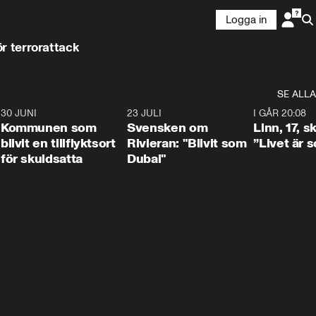
Logga in
r terrorattack
SE ALLA
7
30 JUNI
1:24
23 JULI
1:42
I GÅR 20:08
Kommunen som
Svensken om
Linn, 17, s
blivit en tillflyktsort
Rivieran: "Blivit som
”Livet är 
för skuldsatta
Dubai"