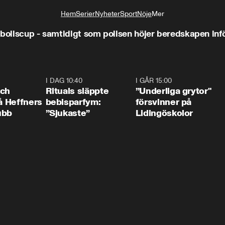
Hem
Serier
Nyheter
Sport
Nöje
Mer
Livsstil
tbollscup - samtidigt som polisen höjer beredskapen infö
0:55
I DAG 10:40
1:01
I GÅR 15:00
1:0
och
Rituals släppte
”Underliga grytor"
på Heffners
bebisparfym:
försvinner på
ubb
”Sjukaste”
Lidingöskolor