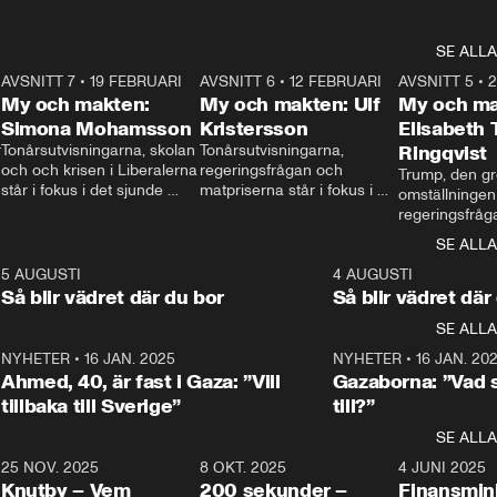
SE ALLA
7
AVSNITT 7
•
19 FEBRUARI
24:30
AVSNITT 6
•
12 FEBRUARI
27:30
AVSNITT 5
•
My och makten:
My och makten: Ulf
My och ma
Simona Mohamsson
Kristersson
Elisabeth
 
Tonårsutvisningarna, skolan 
Tonårsutvisningarna, 
Ringqvist
och och krisen i Liberalerna 
regeringsfrågan och 
Trump, den gr
står i fokus i det sjunde 
matpriserna står i fokus i 
omställningen
avsnittet av ”My och 
det sjätte avsnittet av ”My 
regeringsfråga
makten”. Se när 
och makten”. Se när 
centrum i det 
SE ALLA
Aftonbladets inrikespolitiska 
Aftonbladets inrikespolitiska 
avsnittet av ”
kommentator My 
kommentator My 
6
5 AUGUSTI
1:06
4 AUGUSTI
Makten”. Se nä
Rohwedder ställer 
Rohwedder ställer 
Så blir vädret där du bor
Så blir vädret där
Aftonbladets in
utbildnings- och 
statsminister Ulf Kristersson 
kommentator 
SE ALLA
integrationsminister Simona 
till svars.
Rohwedder stäl
Mohamsson till svars.
Centerpartiets
2
NYHETER
•
16 JAN. 2025
1:01
NYHETER
•
16 JAN. 20
Thand Ring till
Ahmed, 40, är fast i Gaza: ”Vill
Gazaborna: ”Vad s
tillbaka till Sverige”
till?”
SE ALLA
3
25 NOV. 2025
31:05
8 OKT. 2025
4:29
4 JUNI 2025
Knutby – Vem
200 sekunder –
Finansmin